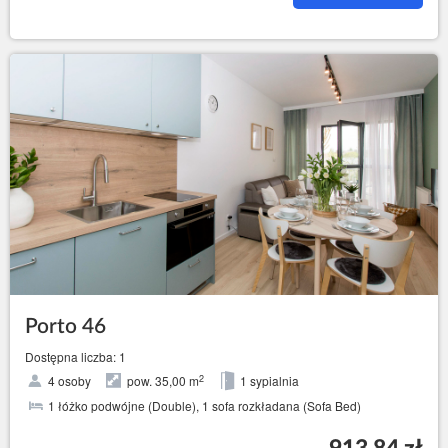
Porto 46
Dostępna liczba: 1
2
4 osoby
pow. 35,00 m
1 sypialnia
1 łóżko podwójne (Double), 1 sofa rozkładana (Sofa Bed)