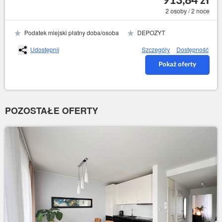
913,84 zł
2 osoby / 2 noce
Podatek miejski płatny doba/osoba
DEPOZYT
Udostępnij
Szczegóły
Dostępność
Pokaż oferty
POZOSTAŁE OFERTY