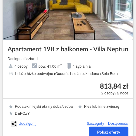
Apartament 19B z balkonem - Villa Neptun
Dostępna liczba: 1
2
4 osoby
pow. 41,00 m
1 sypialnia
1 duże łóżko podwójne (Queen), 1 sofa rozkładana (Sofa Bed)
813,84 zł
2 osoby / 2 noce
Podatek miejski płatny doba/osoba
Pies lub inne zwierzę
DEPOZYT
Udostępnij
Szczegóły
Dostępność
Pokaż oferty